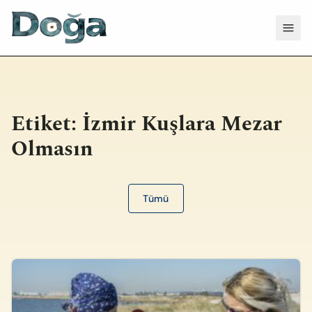
İçeriğe geç
Menü
Etiket:
İzmir Kuşlara Mezar
Olmasın
Tümü