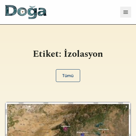
İçeriğe geç
Menü
Etiket:
İzolasyon
Tümü