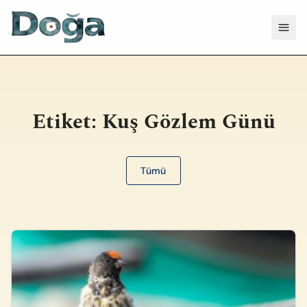
İçeriğe geç
Menü
Etiket:
Kuş Gözlem Günü
Tümü