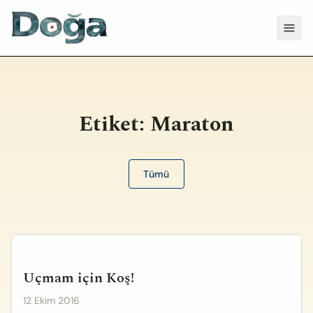
İçeriğe geç
Menü
Etiket:
Maraton
Tümü
Uçmam için Koş!
12 Ekim 2016