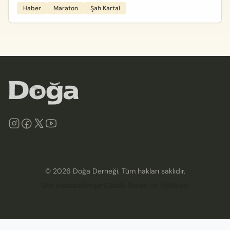
Haber
Maraton
Şah Kartal
©
2026
Doğa Derneği. Tüm hakları saklıdır.
Site Haritası
İletişim
Gizlilik İlkeleri ve Politikası