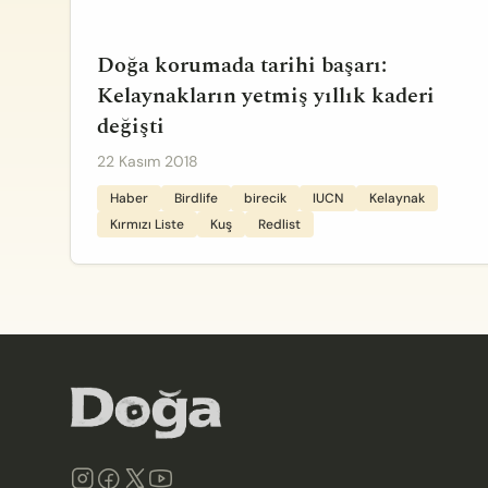
Doğa korumada tarihi başarı:
Kelaynakların yetmiş yıllık kaderi
değişti
22 Kasım 2018
Haber
Birdlife
birecik
IUCN
Kelaynak
Kırmızı Liste
Kuş
Redlist