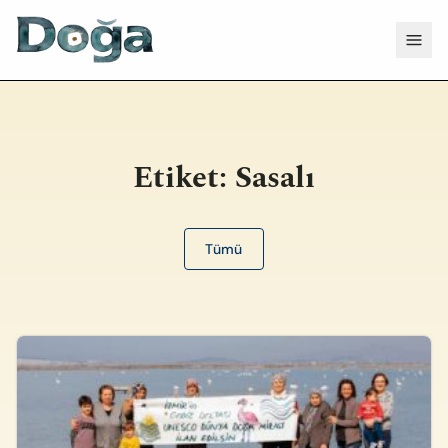
İçeriğe geç
Menü
Etiket:
Sasalı
Tümü