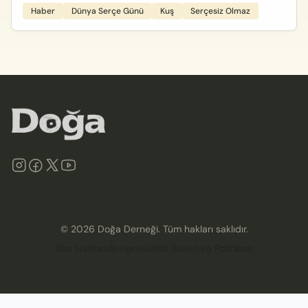
Haber
Dünya Serçe Günü
Kuş
Serçesiz Olmaz
©
2026
Doğa Derneği. Tüm hakları saklıdır.
Site Haritası
İletişim
Gizlilik İlkeleri ve Politikası