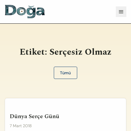
İçeriğe geç
Menü
Etiket:
Serçesiz Olmaz
Tümü
Dünya Serçe Günü
7 Mart 2018