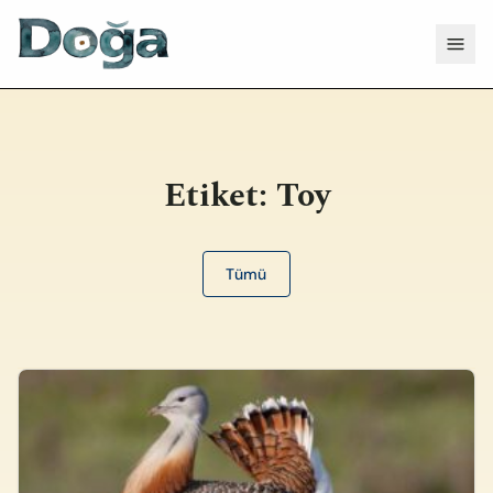
İçeriğe geç
Menü
Etiket:
Toy
Tümü