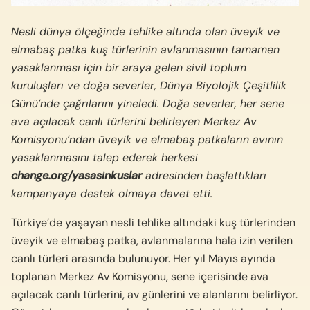
Nesli d
ü
nya
ö
l
ç
e
ğ
inde tehlike alt
ı
nda olan
ü
veyik ve
elmaba
ş
patka ku
ş
t
ü
rlerinin avlanmas
ı
n
ı
n tamamen
yasaklanmas
ı
i
ç
in bir araya gelen sivil toplum
kurulu
ş
lar
ı
ve do
ğ
a severler, D
ü
nya Biyolojik
Ç
e
ş
itlilik
G
ü
n
ü
’nde
ç
a
ğ
r
ı
lar
ı
n
ı
yineledi. Doğa severler, her sene
ava a
çı
lacak canl
ı
t
ü
rlerini belirleyen Merkez Av
Komisyonu’ndan
ü
veyik ve elmaba
ş
patkalar
ı
n av
ı
n
ı
n
yasaklanmas
ı
n
ı
talep ederek herkesi
change.org/yasasinkuslar
adresinden ba
ş
latt
ı
klar
ı
kampanyaya destek olmaya davet etti.
Türkiye’de yaşayan nesli tehlike altındaki kuş türlerinden
üveyik ve elmabaş patka, avlanmalarına hala izin verilen
canlı türleri arasında bulunuyor. Her yıl Mayıs ayında
toplanan Merkez Av Komisyonu, sene içerisinde ava
açılacak canlı türlerini, av günlerini ve alanlarını belirliyor.