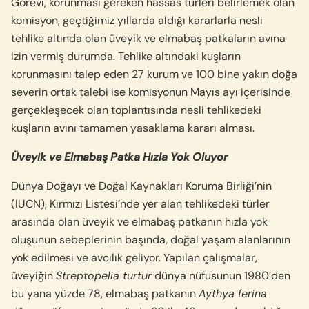
Görevi, korunması gereken hassas türleri belirlemek olan
komisyon, geçtiğimiz yıllarda aldığı kararlarla nesli
tehlike altında olan üveyik ve elmabaş patkaların avına
izin vermiş durumda. Tehlike altındaki kuşların
korunmasını talep eden 27 kurum ve 100 bine yakın doğa
severin ortak talebi ise komisyonun Mayıs ayı içerisinde
gerçekleşecek olan toplantısında nesli tehlikedeki
kuşların avını tamamen yasaklama kararı alması.
Üveyik ve Elmabaş Patka Hızla Yok Oluyor
Dünya Doğayı ve Doğal Kaynakları Koruma Birliği’nin
(IUCN), Kırmızı Listesi’nde yer alan tehlikedeki türler
arasında olan üveyik ve elmabaş patkanın hızla yok
oluşunun sebeplerinin başında, doğal yaşam alanlarının
yok edilmesi ve avcılık geliyor. Yapılan çalışmalar,
üveyiğin
Streptopelia turtur
dünya nüfusunun 1980’den
bu yana yüzde 78, elmabaş patkanın
Aythya ferina