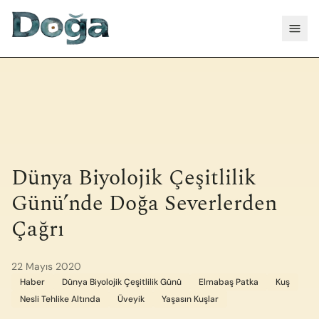
İçeriğe geç
Menü
Dünya Biyolojik Çeşitlilik
Günü’nde Doğa Severlerden
Çağrı
22 Mayıs 2020
Haber
Dünya Biyolojik Çeşitlilik Günü
Elmabaş Patka
Kuş
Nesli Tehlike Altında
Üveyik
Yaşasın Kuşlar