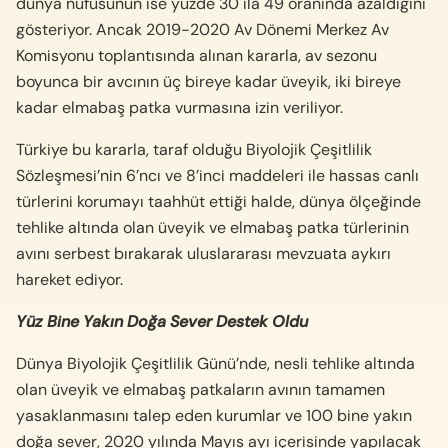
dünya nüfusunun ise yüzde 30 ila 49 oranında azaldığını
gösteriyor. Ancak 2019-2020 Av Dönemi Merkez Av
Komisyonu toplantısında alınan kararla, av sezonu
boyunca bir avcının üç bireye kadar üveyik, iki bireye
kadar elmabaş patka vurmasına izin veriliyor.
Türkiye bu kararla, taraf olduğu Biyolojik Çeşitlilik
Sözleşmesi’nin 6’ncı ve 8’inci maddeleri ile hassas canlı
türlerini korumayı taahhüt ettiği halde, dünya ölçeğinde
tehlike altında olan üveyik ve elmabaş patka türlerinin
avını serbest bırakarak uluslararası mevzuata aykırı
hareket ediyor.
Yüz Bine Yakın Doğa Sever Destek Oldu
Dünya Biyolojik Çeşitlilik Günü’nde, nesli tehlike altında
olan üveyik ve elmabaş patkaların avının tamamen
yasaklanmasını talep eden kurumlar ve 100 bine yakın
doğa sever, 2020 yılında Mayıs ayı içerisinde yapılacak