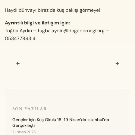
Haydi dünyayı biraz da kuş bakışı görmeye!
Ayrıntılı bilgi ve iletişim için:
Tuğba Aydın –
tugba.aydin@dogadernegi.org
–
05347789314
Navigasyon sonrası
←
→
SON YAZILAR
Gençler için Kuş Okulu 18-19 Nisan’da İstanbul’da
Gerçekleşti
21 Nisan 2026