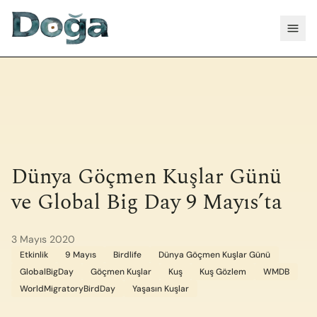
İçeriğe geç
Menü
Dünya Göçmen Kuşlar Günü
ve Global Big Day 9 Mayıs’ta
3 Mayıs 2020
Etkinlik
9 Mayıs
Birdlife
Dünya Göçmen Kuşlar Günü
GlobalBigDay
Göçmen Kuşlar
Kuş
Kuş Gözlem
WMDB
WorldMigratoryBirdDay
Yaşasın Kuşlar