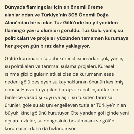
Dünyada flamingolar i
ç
in en
ö
nemli üreme
alanlarından ve Türkiye’nin 305 Önemli Doğa
Alanı’ndan birisi olan Tuz G
ö
lü’nde bu yıl yeniden
flamingo yavru ölümleri görüldü. Tuz G
ö
lü yanlış su
politikaları ve projeler yüzü
nden
tamamen kurumaya
her geçen gün biraz daha yaklaşıyor.
Gölde kurumanın sebebi küresel ısınmadan çok, yanlış
su politikaları ve tarımsal sulama projeleri. Küresel
ısınma gibi olguların etkisi olsa da kurumanın esas
nedeni gölü besleyen su kaynaklarının önünün kesilmiş
olması. Havzada yapılan baraj ve kanal inşaatları, on
binlerce yasadışı kuyu ve aşırı su tüketen tarımsal
ürünler, göle su akışını engelleyen tuzlalar Türkiye’nin en
büyük ikinci gölünü kurutuyor. Öte yandan göl içinde yeni
açılan tuzlalar, su dengesinin bozulmasını ve gölün
kurumasını daha da hızlandırıyor.