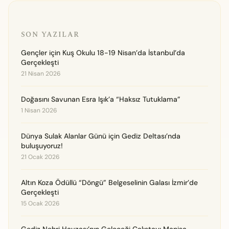
SON YAZILAR
Gençler için Kuş Okulu 18-19 Nisan’da İstanbul’da
Gerçekleşti
21 Nisan 2026
Doğasını Savunan Esra Işık’a “Haksız Tutuklama”
1 Nisan 2026
Dünya Sulak Alanlar Günü için Gediz Deltası’nda
buluşuyoruz!
21 Ocak 2026
Altın Koza Ödüllü “Döngü” Belgeselinin Galası İzmir’de
Gerçekleşti
15 Ocak 2026
Gediz Nehri Havzası’nın Geleceği Çalıştayı Manisa