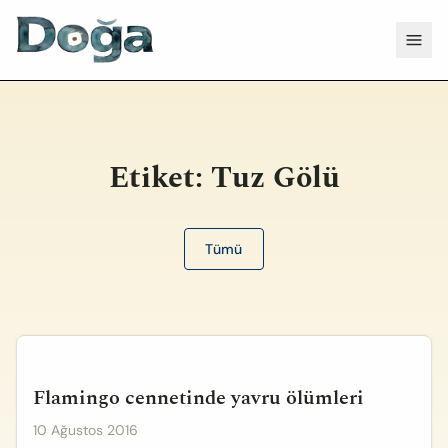
İçeriğe geç
Menü
Etiket:
Tuz Gölü
Tümü
Flamingo cennetinde yavru ölümleri
10 Ağustos 2016