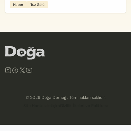
Haber
Tuz Gölü
©
2026
Doğa Derneği. Tüm hakları saklıdır.
Site Haritası
İletişim
Gizlilik İlkeleri ve Politikası