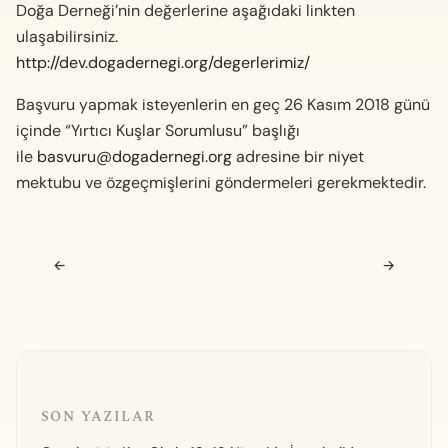
Doğa Derneği’nin değerlerine aşağıdaki linkten
ulaşabilirsiniz.
http://dev.dogadernegi.org/degerlerimiz/
Başvuru yapmak isteyenlerin en geç 26 Kasım 2018 günü
içinde “Yırtıcı Kuşlar Sorumlusu” başlığı
ile
basvuru@dogadernegi.org
adresine bir niyet
mektubu ve özgeçmişlerini göndermeleri gerekmektedir.
Navigasyon sonrası
←
→
SON YAZILAR