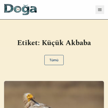
İçeriğe geç
Menü
Etiket:
Küçük Akbaba
Tümü