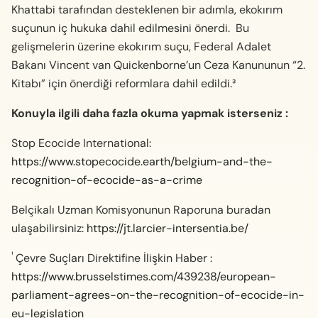
Khattabi tarafından desteklenen bir adımla, ekokırım
suçunun iç hukuka dahil edilmesini önerdi. Bu
gelişmelerin üzerine ekokırım suçu, Federal Adalet
Bakanı Vincent van Quickenborne’un Ceza Kanununun “2.
Kitabı” için önerdiği reformlara dahil edildi.³
Konuyla ilgili daha fazla okuma yapmak isterseniz :
Stop Ecocide International:
https://www.stopecocide.earth/belgium-and-the-
recognition-of-ecocide-as-a-crime
Belçikalı Uzman Komisyonunun Raporuna buradan
ulaşabilirsiniz:
https://jt.larcier-intersentia.be/
¹
Çevre Suçları Direktifine İlişkin Haber :
https://www.brusselstimes.com/439238/european-
parliament-agrees-on-the-recognition-of-ecocide-in-
eu-legislation