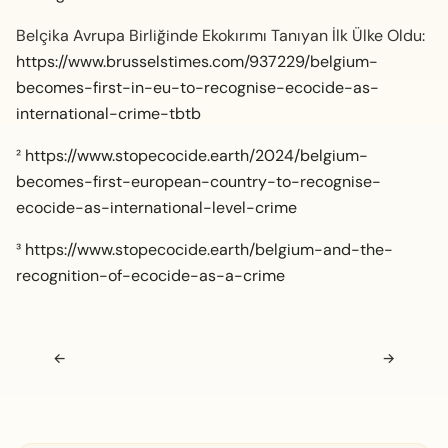
Belçika Avrupa Birliğinde Ekokırımı Tanıyan İlk Ülke Oldu:
https://www.brusselstimes.com/937229/belgium-
becomes-first-in-eu-to-recognise-ecocide-as-
international-crime-tbtb
²
https://www.stopecocide.earth/2024/belgium-
becomes-first-european-country-to-recognise-
ecocide-as-international-level-crime
³
https://www.stopecocide.earth/belgium-and-the-
recognition-of-ecocide-as-a-crime
Navigasyon sonrası
←
→