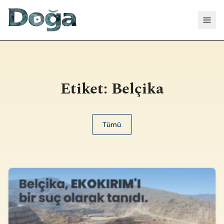
İçeriğe geç
Menü
Etiket:
Belçika
Tümü