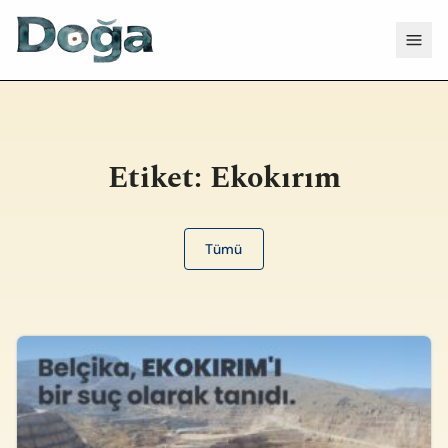
İçeriğe geç
Menü
Etiket:
Ekokırım
Tümü