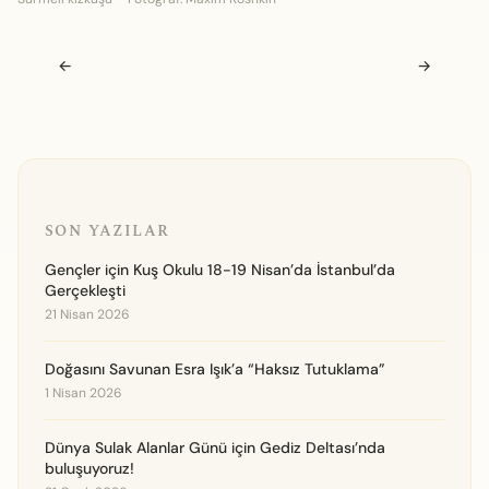
Navigasyon sonrası
←
→
SON YAZILAR
Gençler için Kuş Okulu 18-19 Nisan’da İstanbul’da
Gerçekleşti
21 Nisan 2026
Doğasını Savunan Esra Işık’a “Haksız Tutuklama”
1 Nisan 2026
Dünya Sulak Alanlar Günü için Gediz Deltası’nda
buluşuyoruz!