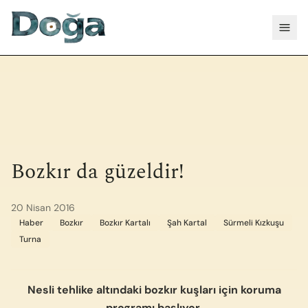
İçeriğe geç
Menü
Bozkır da güzeldir!
20 Nisan 2016
Haber
Bozkır
Bozkır Kartalı
Şah Kartal
Sürmeli Kızkuşu
Turna
Nesli tehlike altındaki bozkır kuşları için koruma
programı başlıyor.