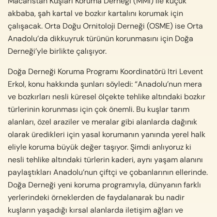
Macaristan Kuşları Koruma Derneği (MMI) ile küçük
akbaba, şah kartal ve bozkır kartalını korumak için
çalışacak. Orta Doğu Ornitoloji Derneği (OSME) ise Orta
Anadolu’da dikkuyruk türünün korunmasını için Doğa
Derneği’yle birlikte çalışıyor.
Doğa Derneği Koruma Programı Koordinatörü Itri Levent
Erkol, konu hakkında şunları söyledi: “Anadolu’nun mera
ve bozkırları nesli küresel ölçekte tehlike altındaki bozkır
türlerinin korunması için çok önemli. Bu kuşlar tarım
alanları, özel araziler ve meralar gibi alanlarda dağınık
olarak üredikleri için yasal korumanın yanında yerel halk
eliyle koruma büyük değer taşıyor. Şimdi anlıyoruz ki
nesli tehlike altındaki türlerin kaderi, aynı yaşam alanını
paylaştıkları Anadolu’nun çiftçi ve çobanlarının ellerinde.
Doğa Derneği yeni koruma programıyla, dünyanın farklı
yerlerindeki örneklerden de faydalanarak bu nadir
kuşların yaşadığı kırsal alanlarda iletişim ağları ve