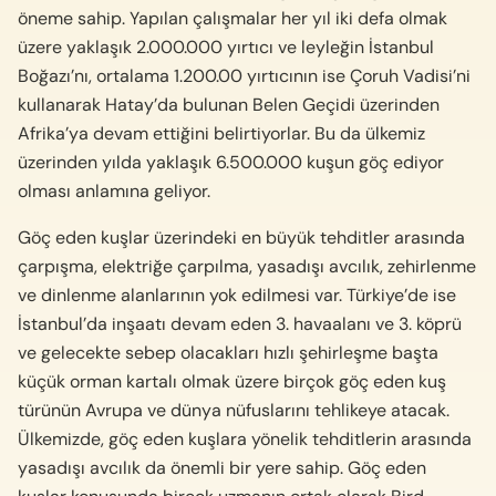
öneme sahip. Yapılan çalışmalar her yıl iki defa olmak
üzere yaklaşık 2.000.000 yırtıcı ve leyleğin İstanbul
Boğazı’nı, ortalama 1.200.00 yırtıcının ise Çoruh Vadisi’ni
kullanarak Hatay’da bulunan Belen Geçidi üzerinden
Afrika’ya devam ettiğini belirtiyorlar. Bu da ülkemiz
üzerinden yılda yaklaşık 6.500.000 kuşun göç ediyor
olması anlamına geliyor.
Göç eden kuşlar üzerindeki en büyük tehditler arasında
çarpışma, elektriğe çarpılma, yasadışı avcılık, zehirlenme
ve dinlenme alanlarının yok edilmesi var. Türkiye’de ise
İstanbul’da inşaatı devam eden 3. havaalanı ve 3. köprü
ve gelecekte sebep olacakları hızlı şehirleşme başta
küçük orman kartalı olmak üzere birçok göç eden kuş
türünün Avrupa ve dünya nüfuslarını tehlikeye atacak.
Ülkemizde, göç eden kuşlara yönelik tehditlerin arasında
yasadışı avcılık da önemli bir yere sahip. Göç eden