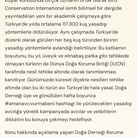
kuşlar konusunda birçok uzmanın ortak olarak Bird
Conservation International isimli bilimsel bir dergide
yayınladıkları yeni bir akademik çalışmaya göre
Türkiye’de yılda ortalama 117.300 kuş yasadışı
yöntemlerle öldürülüyor. Aynı çalışmada Türkiye’de
düzenli olarak görülen her beş kuş türünden birinin
yasadışı yöntemlerle avlandığı belirtiliyor. Bu katliamın
boyutunu, bu yıl, üveyik ve elmabaş patka gibi tehlikede
olmayan türlerin de Dünya Doğa Koruma Birliği (IUCN)
tarafında nesli tehlike altında olarak tanımlanması
kanıtlıyor. Günümüzde küresel ölçekte nesilleri tehlike
altında olan bu iki türün avı Türkiye’de hala yasal. Doğa
Derneği üye ve gönüllüleri hafta boyunca
#amanavcıvurmabeni hashtagi ile yürütecekleri yasadışı
avcılığa yönelik kampanyada avcılar ve yetkililerin
dikkatini bu konuya çekmeyi hedefliyor.
Konu hakkında açıklama yapan Doğa Derneği Koruma