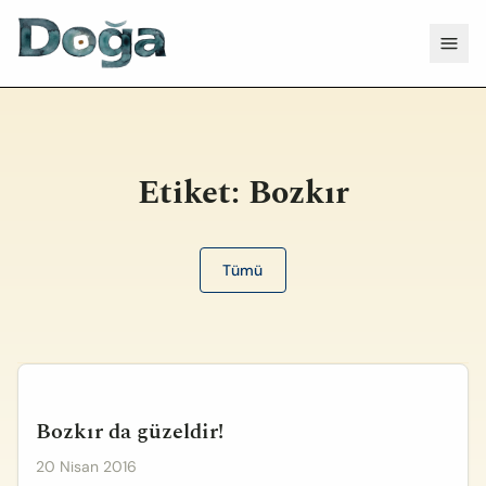
İçeriğe geç
Menü
Etiket:
Bozkır
Tümü
Bozkır da güzeldir!
20 Nisan 2016