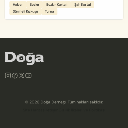
Haber
Bozkır
Bozkır Kartalı
Şah Kartal
Sürmeli Kızkuşu
Turna
©
2026
Doğa Derneği. Tüm hakları saklıdır.
Site Haritası
İletişim
Gizlilik İlkeleri ve Politikası