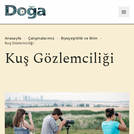
İçeriğe geç
Menü
Anasayfa
»
Çalışmalarımız
»
Biyoçeşitlilik ve İklim
»
Kuş Gözlemciliği
Kuş Gözlemciliği