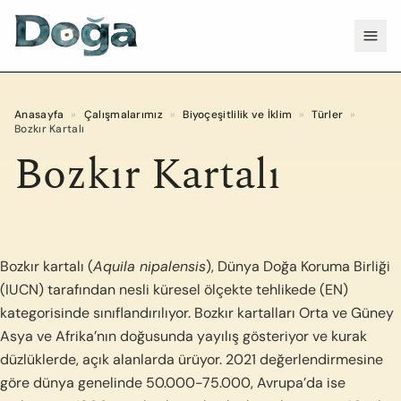
İçeriğe geç
Menü
Anasayfa
»
Çalışmalarımız
»
Biyoçeşitlilik ve İklim
»
Türler
»
Bozkır Kartalı
Bozkır Kartalı
Bozkır kartalı (
Aquila nipalensis
), Dünya Doğa Koruma Birliği
(IUCN) tarafından nesli küresel ölçekte tehlikede (EN)
kategorisinde sınıflandırılıyor. Bozkır kartalları Orta ve Güney
Asya ve Afrika’nın doğusunda yayılış gösteriyor ve kurak
düzlüklerde, açık alanlarda ürüyor. 2021 değerlendirmesine
göre dünya genelinde 50.000-75.000, Avrupa’da ise