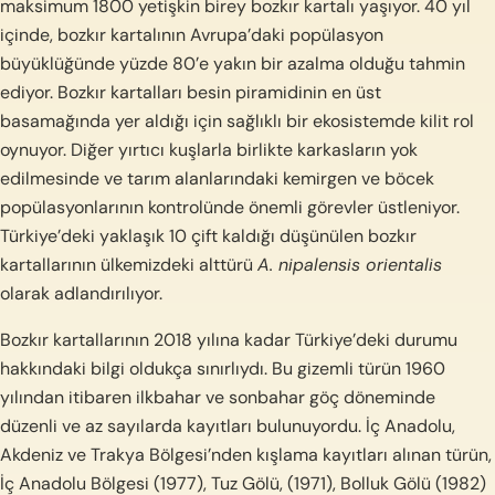
maksimum 1800 yetişkin birey bozkır kartalı yaşıyor. 40 yıl
içinde, bozkır kartalının Avrupa’daki popülasyon
büyüklüğünde yüzde 80’e yakın bir azalma olduğu tahmin
ediyor. Bozkır kartalları besin piramidinin en üst
basamağında yer aldığı için sağlıklı bir ekosistemde kilit rol
oynuyor. Diğer yırtıcı kuşlarla birlikte karkasların yok
edilmesinde ve tarım alanlarındaki kemirgen ve böcek
popülasyonlarının kontrolünde önemli görevler üstleniyor.
Türkiye’deki yaklaşık 10 çift kaldığı düşünülen bozkır
kartallarının ülkemizdeki alttürü
A. nipalensis orientalis
olarak adlandırılıyor.
Bozkır kartallarının 2018 yılına kadar Türkiye’deki durumu
hakkındaki bilgi oldukça sınırlıydı. Bu gizemli türün 1960
yılından itibaren ilkbahar ve sonbahar göç döneminde
düzenli ve az sayılarda kayıtları bulunuyordu. İç Anadolu,
Akdeniz ve Trakya Bölgesi’nden kışlama kayıtları alınan türün,
İç Anadolu Bölgesi (1977), Tuz Gölü, (1971), Bolluk Gölü (1982)