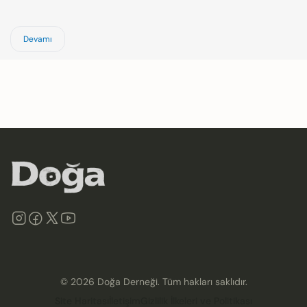
Devamı
©
2026
Doğa Derneği. Tüm hakları saklıdır.
Site Haritası
İletişim
Gizlilik İlkeleri ve Politikası