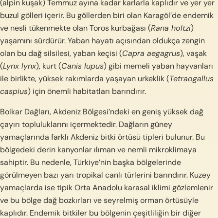
(alpin kuşak) Temmuz ayına kadar karlarla kaplıdır ve yer yer
buzul gölleri içerir. Bu göllerden biri olan Karagöl’de endemik
ve nesli tükenmekte olan Toros kurbağası (
Rana holtzi
)
yaşamını sürdürür. Yaban hayatı açısından oldukça zengin
olan bu dağ silsilesi, yaban keçisi (
Capra aegagrus
), vaşak
(
Lynx lynx
), kurt (
Canis lupus
) gibi memeli yaban hayvanları
ile birlikte, yüksek rakımlarda yaşayan urkeklik (
Tetraogallus
caspius
) için önemli habitatları barındırır.
Bolkar Dağları, Akdeniz Bölgesi’ndeki en geniş yüksek dağ
çayırı topluluklarını içermektedir. Dağların güney
yamaçlarında farklı Akdeniz bitki örtüsü tipleri bulunur. Bu
bölgedeki derin kanyonlar ılıman ve nemli mikroklimaya
sahiptir. Bu nedenle, Türkiye’nin başka bölgelerinde
görülmeyen bazı yarı tropikal canlı türlerini barındırır. Kuzey
yamaçlarda ise tipik Orta Anadolu karasal iklimi gözlemlenir
ve bu bölge dağ bozkırları ve seyrelmiş orman örtüsüyle
kaplıdır. Endemik bitkiler bu bölgenin çeşitliliğin bir diğer