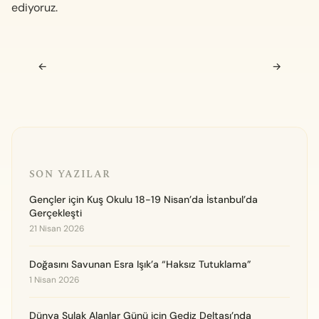
ediyoruz.
Navigasyon sonrası
←
→
SON YAZILAR
Gençler için Kuş Okulu 18-19 Nisan’da İstanbul’da
Gerçekleşti
21 Nisan 2026
Doğasını Savunan Esra Işık’a “Haksız Tutuklama”
1 Nisan 2026
Dünya Sulak Alanlar Günü için Gediz Deltası’nda