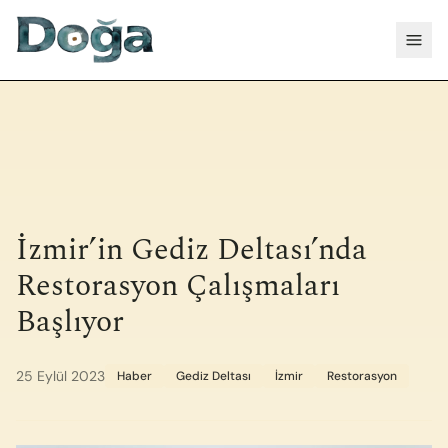
İçeriğe geç
Menü
İzmir’in Gediz Deltası’nda
Restorasyon Çalışmaları
Başlıyor
25 Eylül 2023
Haber
Gediz Deltası
İzmir
Restorasyon