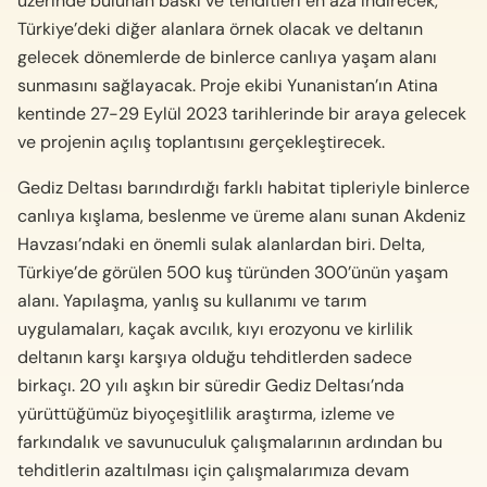
üzerinde bulunan baskı ve tehditleri en aza indirecek,
Türkiye’deki diğer alanlara örnek olacak ve deltanın
gelecek dönemlerde de binlerce canlıya yaşam alanı
sunmasını sağlayacak. Proje ekibi Yunanistan’ın Atina
kentinde 27-29 Eylül 2023 tarihlerinde bir araya gelecek
ve projenin açılış toplantısını gerçekleştirecek.
Gediz Deltası barındırdığı farklı habitat tipleriyle binlerce
canlıya kışlama, beslenme ve üreme alanı sunan Akdeniz
Havzası’ndaki en önemli sulak alanlardan biri. Delta,
Türkiye’de görülen 500 kuş türünden 300’ünün yaşam
alanı. Yapılaşma, yanlış su kullanımı ve tarım
uygulamaları, kaçak avcılık, kıyı erozyonu ve kirlilik
deltanın karşı karşıya olduğu tehditlerden sadece
birkaçı. 20 yılı aşkın bir süredir Gediz Deltası’nda
yürüttüğümüz biyoçeşitlilik araştırma, izleme ve
farkındalık ve savunuculuk çalışmalarının ardından bu
tehditlerin azaltılması için çalışmalarımıza devam