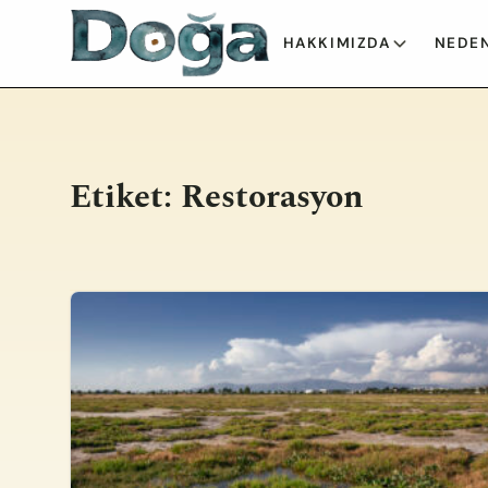
İçeriğe geç
HAKKIMIZDA
NEDEN
Etiket:
Restorasyon