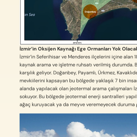
İzmir’in Oksijen Kaynağı Ege Ormanları Yok Olaca
İzmir’in Seferihisar ve Menderes ilçelerini içine al
kaynak arama ve işletme ruhsatı verilmiş durumda. 
karşılık geliyor. Doğanbey, Payamlı, Ürkmez, Kavaklıd
mevkiilerini kapsayan bu bölgede yaklaşık 7 bin insan
alanda yapılacak olan jeotermal arama çalışmaları İzm
sokuyor. Bu bölgede jeotermal enerji santralleri yapıl
ağaç kuruyacak ya da meyve veremeyecek duruma g