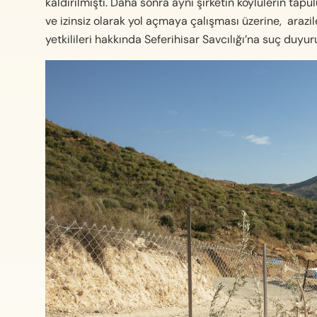
kaldırılmıştı. Daha sonra aynı şirketin köylülerin tap
ve izinsiz olarak yol açmaya çalışması üzerine, arazile
yetkilileri hakkında Seferihisar Savcılığı’na suç duy