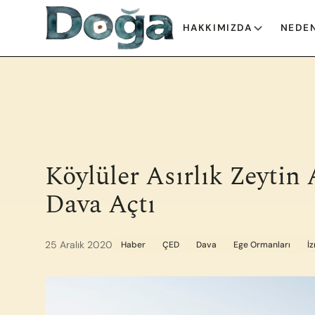
İçeriğe geç
HAKKIMIZDA
NEDEN
Köylüler Asırlık Zeytin
Dava Açtı
25 Aralık 2020
Haber
ÇED
Dava
Ege Ormanları
İ