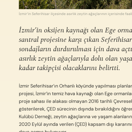
İzmir’in Seferihisar ilçesinde asırlık zeytin ağaçlarının içerisinde f
İzmir’in oksijen kaynağı olan Ege orma
santral projesine karşı çıkan Seferihisa
sondajların durdurulması için dava açt
asırlık zeytin ağaçlarıyla dolu olan ya
kadar takipçisi olacaklarını belirtti.
İzmir Seferihisar’ın Orhanlı köyünde yapılması planl
projesi, İzmir’in temiz hava kaynağı olan Ege ormanlar
proje sahası ile alakası olmayan 2016 tarihli Çevrese
gösterilerek, ÇED sürecinin dışında bırakıldığını öğr
Kulübü Derneği, zeytin ağaçlarına ve yaşam alanların
2020 Eylül ayında verilen (ÇED) kapsam dışı kararının 
dava açmış bulunuyor.