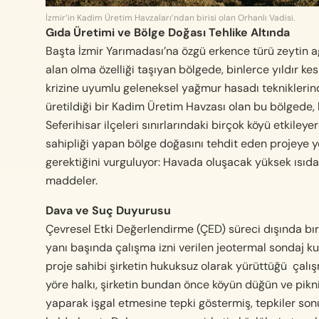
İzmir’in Kadim Üretim Havzaları’ndan birisi olan Orhanlı Vadisi.
Gıda Üretimi ve Bölge Doğası Tehlike Altında
Başta İzmir Yarımadası’na özgü erkence türü zeytin a
alan olma özelliği taşıyan bölgede, binlerce yıldır ke
krizine uyumlu geleneksel yağmur hasadı tekniklerind
üretildiği bir Kadim Üretim Havzası olan bu bölgede, b
Seferihisar ilçeleri sınırlarındaki birçok köyü etkiley
sahipliği yapan bölge doğasını tehdit eden projeye y
gerektiğini vurguluyor: Havada oluşacak yüksek ısıdak
maddeler.
Dava ve Suç Duyurusu
Çevresel Etki Değerlendirme (ÇED) süreci dışında bıra
yanı başında çalışma izni verilen jeotermal sondaj ku
proje sahibi şirketin hukuksuz olarak yürüttüğü çalış
yöre halkı, şirketin bundan önce köyün düğün ve piknik
yaparak işgal etmesine tepki göstermiş, tepkiler sonu