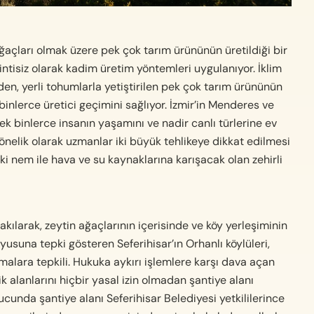
ğaçları olmak üzere pek çok tarım ürününün üretildiği bir
sintisiz olarak kadim üretim yöntemleri uygulanıyor. İklim
en, yerli tohumlarla yetiştirilen pek çok tarım ürününün
inlerce üretici geçimini sağlıyor. İzmir’in Menderes ve
erek binlerce insanın yaşamını ve nadir canlı türlerine ev
önelik olarak uzmanlar iki büyük tehlikeye dikkat edilmesi
i nem ile hava ve su kaynaklarına karışacak olan zehirli
kılarak, zeytin ağaçlarının içerisinde ve köy yerleşiminin
yusuna tepki gösteren Seferihisar’ın Orhanlı köylüleri,
malara tepkili. Hukuka aykırı işlemlere karşı dava açan
 alanlarını hiçbir yasal izin olmadan şantiye alanı
cunda şantiye alanı Seferihisar Belediyesi yetkililerince