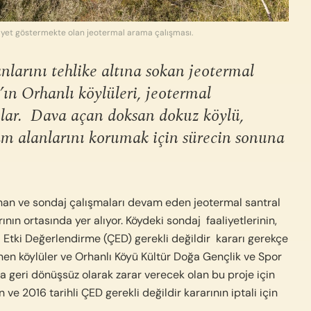
aaliyet göstermekte olan jeotermal arama çalışması.
nlarını tehlike altına sokan jeotermal
r’ın Orhanlı köylüleri, jeotermal
ılar. Dava açan doksan dokuz köylü,
şam alanlarını korumak için sürecin sonuna
anan ve sondaj çalışmaları devam eden jeotermal santral
ının ortasında yer alıyor. Köydeki sondaj faaliyetlerinin,
l Etki Değerlendirme (ÇED) gerekli değildir kararı gerekçe
enen köylüler ve Orhanlı Köyü Kültür Doğa Gençlik ve Spor
a geri dönüşsüz olarak zarar verecek olan bu proje için
ve 2016 tarihli ÇED gerekli değildir kararının iptali için