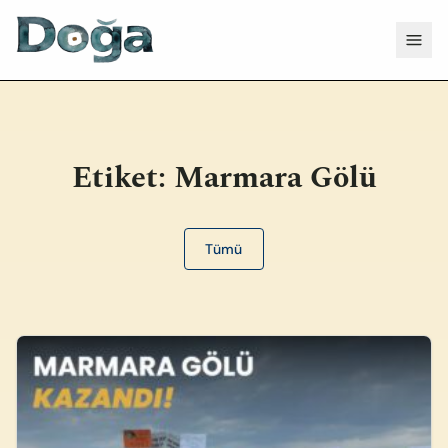
İçeriğe geç
Menü
Etiket:
Marmara Gölü
Tümü