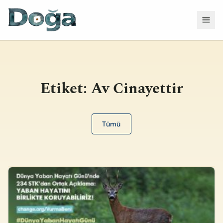
İçeriğe geç
Menü
Etiket:
Av Cinayettir
Tümü