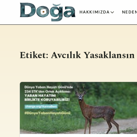
İçeriğe geç
HAKKIMIZDA
NEDEN
Etiket:
Avcılık Yasaklansın