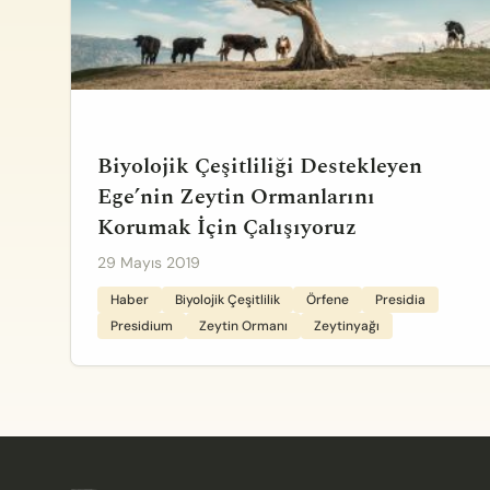
Biyolojik Çeşitliliği Destekleyen
Ege’nin Zeytin Ormanlarını
Korumak İçin Çalışıyoruz
29 Mayıs 2019
Haber
Biyolojik Çeşitlilik
Örfene
Presidia
Presidium
Zeytin Ormanı
Zeytinyağı