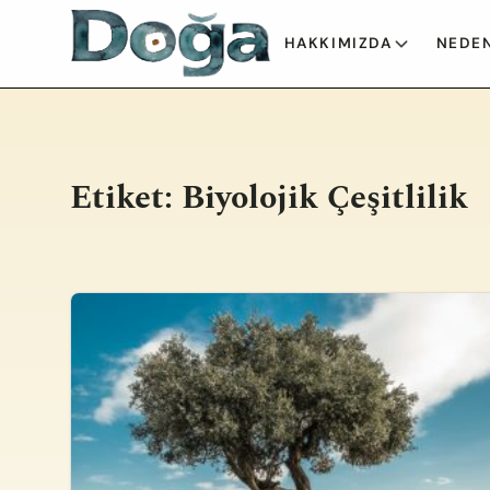
İçeriğe geç
HAKKIMIZDA
NEDEN
Etiket:
Biyolojik Çeşitlilik