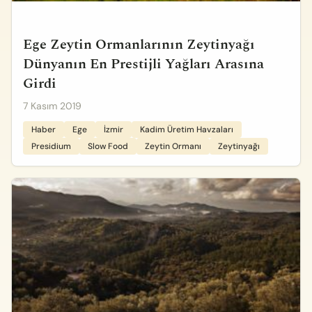
Ege Zeytin Ormanlarının Zeytinyağı
Dünyanın En Prestijli Yağları Arasına
Girdi
7 Kasım 2019
Haber
Ege
İzmir
Kadim Üretim Havzaları
Presidium
Slow Food
Zeytin Ormanı
Zeytinyağı