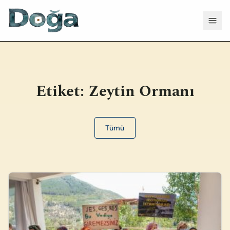
İçeriğe geç
Menü
Etiket:
Zeytin Ormanı
Tümü