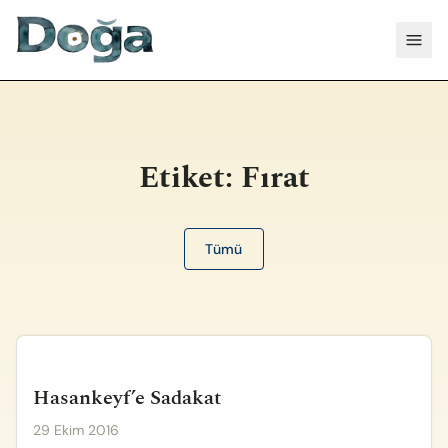
İçeriğe geç
Menü
Etiket:
Fırat
Tümü
Hasankeyf’e Sadakat
29 Ekim 2016