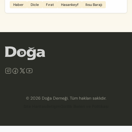
Haber
Dicle
Fırat
Hasankeyf
Ilısu Barajı
©
2026
Doğa Derneği. Tüm hakları saklıdır.
Site Haritası
İletişim
Gizlilik İlkeleri ve Politikası