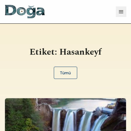
İçeriğe geç
Menü
Etiket:
Hasankeyf
Tümü