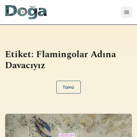
İçeriğe geç
Menü
Etiket:
Flamingolar Adına
Davacıyız
Tümü