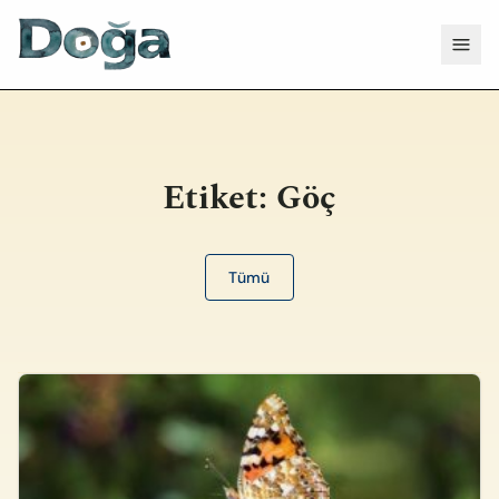
İçeriğe geç
Menü
Etiket:
Göç
Tümü