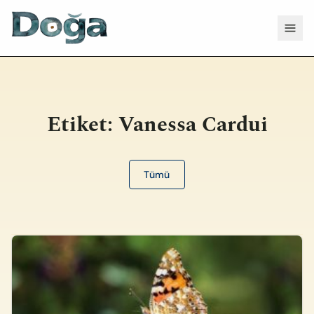
İçeriğe geç
Menü
Etiket:
Vanessa Cardui
Tümü