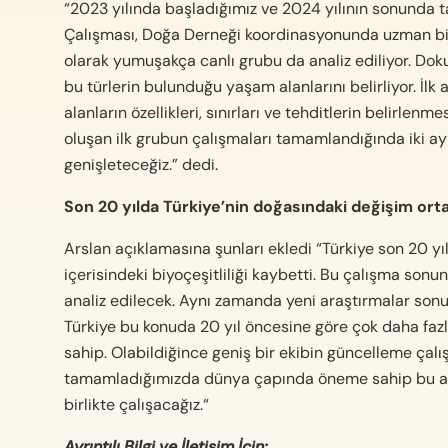
“2023 yılında başladığımız ve 2024 yılının sonund
Çalışması, Doğa Derneği koordinasyonunda uzman bir 
olarak yumuşakça canlı grubu da analiz ediliyor. Doku
bu türlerin bulunduğu yaşam alanlarını belirliyor. İl
alanların özellikleri, sınırları ve tehditlerin belirl
oluşan ilk grubun çalışmaları tamamlandığında iki ay
genişleteceğiz.” dedi.
Son 20 yılda Türkiye’nin doğasındaki değişim ort
Arslan açıklamasına şunları ekledi “Türkiye son 20 y
içerisindeki biyoçeşitliliği kaybetti. Bu çalışma so
analiz edilecek. Aynı zamanda yeni araştırmalar sonuc
Türkiye bu konuda 20 yıl öncesine göre çok daha fazla
sahip. Olabildiğince geniş bir ekibin güncelleme çalı
tamamladığımızda dünya çapında öneme sahip bu alan
birlikte çalışacağız.“
Ayrıntılı Bilgi ve İletişim İçin: