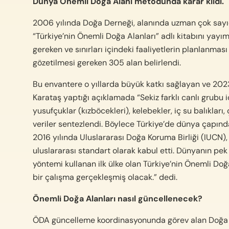
Dünya Önemli Doğa Alanı metodunda karar kıldı.
2006 yılında Doğa Derneği, alanında uzman çok sayıd
“Türkiye’nin Önemli Doğa Alanları” adlı kitabını yayım
gereken ve sınırları içindeki faaliyetlerin planlanması 
gözetilmesi gereken 305 alan belirlendi.
Bu envantere o yıllarda büyük katkı sağlayan ve 202
Karataş yaptığı açıklamada “Sekiz farklı canlı grubu i
yusufçuklar (kızböcekleri), kelebekler, iç su balıkları, 
veriler sentezlendi. Böylece Türkiye’de dünya çapın
2016 yılında Uluslararası Doğa Koruma Birliği (IUCN),
uluslararası standart olarak kabul etti. Dünyanın pe
yöntemi kullanan ilk ülke olan Türkiye’nin Önemli Doğ
bir çalışma gerçekleşmiş olacak.” dedi.
Önemli Doğa Alanları nasıl güncellenecek?
ÖDA güncelleme koordinasyonunda görev alan Doğa 