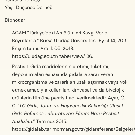
Yeşil Düşünce Derneği
Dipnotlar
AGAM “Türkiye’deki Arı ölümleri Kaygı Verici
Boyutlarda.” Bursa Uludağ Üniversitesi. Eylül 14, 2015.
Erişim tarihi: Aralık 05, 2018.
https://uludag.edu.tr/haber/view/136
.
Pestisit: Gıda maddelerinin üretimi, tüketimi,
depolanmaları esnasında gıdalara zarar veren
mikroorganizma ve zararlıları uzaklaştırmak veya yok
etmek amacıyla kullanılan, kimyasal ya da biyolojik
ürünlerin tümüne pestisit adı verilmektedir. Açar, Ö.
Ç. “
TC Gıda, Tarım ve Hayvancılık Bakanlığı Ulusal
Gıda Referans Laboratuvarı Eğitim Notu Pestisit
Analizleri
.” Temmuz 2015.
https://gidalab.tarimorman.gov.tr/gidareferans/Belg