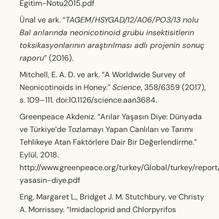
Egitim-Notu2015.pdf
Ünal ve ark. “
TAGEM/HSYGAD/12/A06/PO3/13 nolu
Bal arılarında neonicotinoid grubu insektisitlerin
toksikasyonlarının araştırılması adlı projenin sonuç
raporu
” (2016).
Mitchell, E. A. D. ve ark. “A Worldwide Survey of
Neonicotinoids in Honey.”
Science
, 358/6359 (2017),
s. 109–111. doi:10.1126/science.aan3684.
Greenpeace Akdeniz. “Arılar Yaşasın Diye: Dünyada
ve Türkiye’de Tozlamayı Yapan Canlıları ve Tarımı
Tehlikeye Atan Faktörlere Dair Bir Değerlendirme.”
Eylül, 2018.
http://www.greenpeace.org/turkey/Global/turkey/report/
yasasin-diye.pdf
Eng, Margaret L., Bridget J. M. Stutchbury, ve Christy
A. Morrissey. “Imidacloprid and Chlorpyrifos