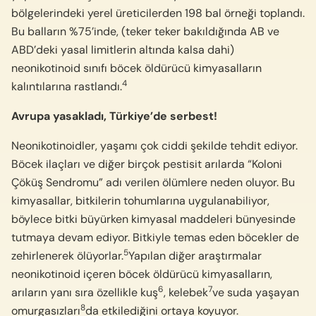
bölgelerindeki yerel üreticilerden 198 bal örneği toplandı.
Bu balların %75’inde, (teker teker bakıldığında AB ve
ABD’deki yasal limitlerin altında kalsa dahi)
neonikotinoid sınıfı böcek öldürücü kimyasalların
4
kalıntılarına rastlandı.
Avrupa yasakladı, Türkiye’de serbest!
Neonikotinoidler, yaşamı çok ciddi şekilde tehdit ediyor.
Böcek ilaçları ve diğer birçok pestisit arılarda “Koloni
Çöküş Sendromu” adı verilen ölümlere neden oluyor. Bu
kimyasallar, bitkilerin tohumlarına uygulanabiliyor,
böylece bitki büyürken kimyasal maddeleri bünyesinde
tutmaya devam ediyor. Bitkiyle temas eden böcekler de
5
zehirlenerek ölüyorlar.
Yapılan diğer araştırmalar
neonikotinoid içeren böcek öldürücü kimyasalların,
6
7
arıların yanı sıra özellikle kuş
, kelebek
ve suda yaşayan
8
omurgasızları
da etkilediğini ortaya koyuyor.