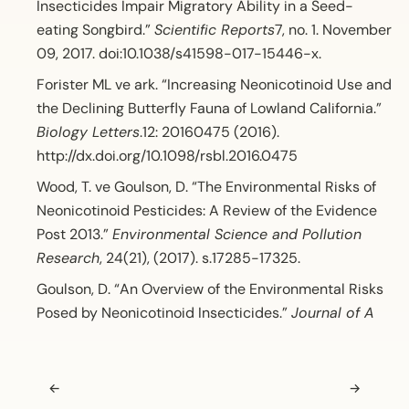
Insecticides Impair Migratory Ability in a Seed-
eating Songbird.”
Scientific Reports
7, no. 1. November
09, 2017. doi:10.1038/s41598-017-15446-x.
Forister ML ve ark. “Increasing Neonicotinoid Use and
the Declining Butterfly Fauna of Lowland California.”
Biology Letters
.12: 20160475 (2016).
http://dx.doi.org/10.1098/rsbl.2016.0475
Wood, T. ve Goulson, D. “The Environmental Risks of
Neonicotinoid Pesticides: A Review of the Evidence
Post 2013.”
Environmental Science and Pollution
Research
, 24(21), (2017). s.17285-17325.
Goulson, D. “An Overview of the Environmental Risks
Posed by Neonicotinoid Insecticides.”
Journal of A
Navigasyon sonrası
←
→