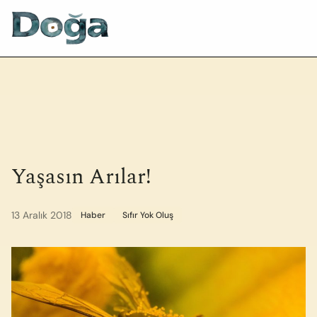
İçeriğe geç
Yaşasın Arılar!
13 Aralık 2018
Haber
Sıfır Yok Oluş