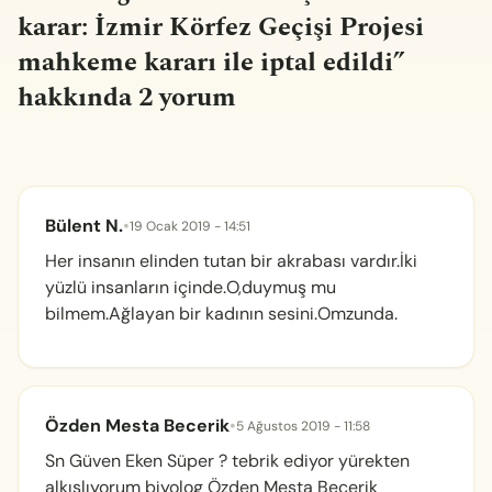
karar: İzmir Körfez Geçişi Projesi
mahkeme kararı ile iptal edildi
”
hakkında 2 yorum
Bülent N.
•
19 Ocak 2019 - 14:51
Her insanın elinden tutan bir akrabası vardır.İki
yüzlü insanların içinde.O,duymuş mu
bilmem.Ağlayan bir kadının sesini.Omzunda.
Özden Mesta Becerik
•
5 Ağustos 2019 - 11:58
Sn Güven Eken Süper ? tebrik ediyor yürekten
alkışlıyorum biyolog Özden Mesta Becerik