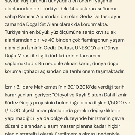
sayıda kuş türünün dünyadaki en önemli yaşama
alanlarından biri. Türkiye’deki 14 uluslararası öneme
sahip Ramsar Alanı’ndan biri olan Gediz Deltası, aynı
zamanda Doğal Sit Alanı olarak da korunmakta.
Türkiye’nin en büyük yüz ölçümüne sahip kıyı sulak
alanlarından biri ve 40 binden çok flamingonun yaşam
alanı olan İzmir’in Gediz Deltası, UNESCO’nun Dünya
Doğa Mirası ile ilgili dört kriterinin tamamını
sağlamaktadır. Bu nedenle alınan karar, dünya doğa
koruma içtihadı açısından da tarihi önem taşımaktadır.
İzmir 3. İdare Mahkemesi’nin 30.10.2018’da verdiği tarihi
karar şunları içeriyor: “Otoyol ve Raylı Sistem Dahil İzmir
Körfez Geçiş projesinin bulunduğu alana ilişkin 1/5000 ve
1/1.000 ölçekli imar planlarında gerekli değişikliklerin
yapılmadığı; il ya da bölge düzeyinde bir İzmir’in çevre
düzeni planından ulaşım master planına kadar hiçbir
planın stratejisi olarak üretilmemiş olması nedeniyle