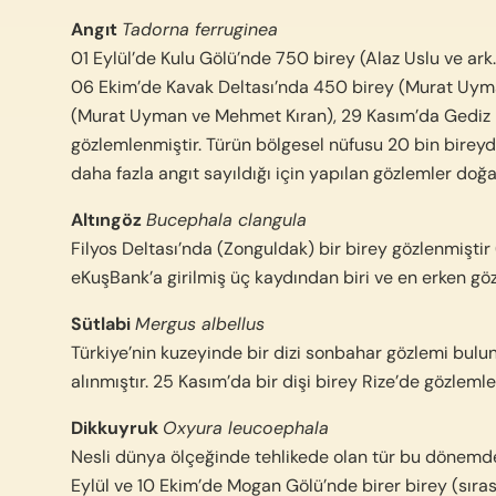
Angıt
Tadorna ferruginea
01 Eylül’de Kulu Gölü’nde 750 birey (Alaz Uslu ve ark
06 Ekim’de Kavak Deltası’nda 450 birey (Murat Uyma
(Murat Uyman ve Mehmet Kıran), 29 Kasım’da Gediz D
gözlemlenmiştir. Türün bölgesel nüfusu 20 bin bireyd
daha fazla angıt sayıldığı için yapılan gözlemler do
Altıngöz
Bucephala clangula
Filyos Deltası’nda (Zonguldak) bir birey gözlenmişti
eKuşBank’a girilmiş üç kaydından biri ve en erken göz
Sütlabi
Mergus albellus
Türkiye’nin kuzeyinde bir dizi sonbahar gözlemi bulu
alınmıştır. 25 Kasım’da bir dişi birey Rize’de gözlemle
Dikkuyruk
Oxyura leucoephala
Nesli dünya ölçeğinde tehlikede olan tür bu dönemde
Eylül ve 10 Ekim’de Mogan Gölü’nde birer birey (sıra