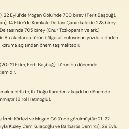
.), 22 Eylül’de Mogan Gölü’nde 700 birey (Ferit Başbuğ),
n), 14 Ekim’de Kumkale Deltası Çanakkale’de 223 birey
eltası’nda 705 birey (Onur Tozkoparan ve ark.)
ir. Bu alanlarda türün bölgesel nüfusunun yüzde birinden
ğa koruma açısından önem taşımaktadır.
r (20-21 Ekim, Ferit Başbuğ). Türün bu dönemde
lemidir.
nmakla birlikte, ilk Doğu Karadeniz kaydı bu dönemde
nmiştir (Birol Hatinoğlu).
 İzmit Körfezi ve Mogan Gölü’nde görülmüştür: 21-22
sıyla Kuzey Cem Kulaçoğlu ve Barbaros Demirci); 29 Eylül