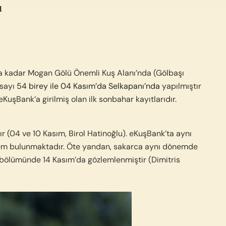
u
’a kadar Mogan Gölü Önemli Kuş Alanı’nda (Gölbaşı
 sayı
54 birey ile 04 Kasım’da Selkapanı’nda
yapılmıştır
KuşBank’a girilmiş olan ilk sonbahar kayıtlarıdır.
r (04 ve 10 Kasım, Birol Hatinoğlu). eKuşBank’ta aynı
zlem bulunmaktadır. Öte yandan, sakarca aynı dönemde
an bölümünde 14 Kasım’da gözlemlenmiştir (Dimitris