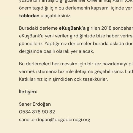
yüzde birinin aşıldığı gözlemler
Önemli Kuş Alanı (ÖK
önem taşıdığı için bu derlemenin kapsamı içinde yer 
tablodan
ulaşabilirsiniz.
Buradaki derleme
eKuşBank’a
girilen 2018 sonbahar
eKuşBank’a yeni veriler girdiğinizde bize haber veri
güncelleriz. Yaptığımız derlemeler burada askıda dura
dergisinde basılı olarak yer alacak.
Bu derlemeleri her mevsim için bir kez hazırlamayı pla
vermek isterseniz bizimle iletişime geçebilirsiniz. Lüt
Katkılarınız için şimdiden çok teşekkürler.
İletişim:
Saner Erdoğan
0534 878 90 82
saner.erdogan@dogadernegi.org