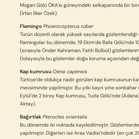
Mogan Gölü ÖKA’sı güneyindeki selkapanında bir birey
(İrfan İlker Özek).
Flamingo
Phoenicopterus ruber
Türün düzenli olarak yüksek sayılarda gözlemlendiği 
flamingolar bu dönemde, 19 Ekim’de Bafa Gölü’nde 10
(sırasıyla Önder Kahraman, Fatih Bülbül) gözlemlenmi
Dolayısıyla bu gözlemler doğa koruma açısından değ
Kap kumrusu
Oena capensis
Türkiye’de oldukça nadir görülen kap kumrusunun ka
mevsiminde yapılmıştır. Bu yılki kayıt yine sonbaha
Eylül’de 2 birey Kap kumrusu, Tuzla Gölü’nde (Adana
Aktay).
Bağırtlak
Pterocles orientalis
Bu dönemde iki noktada kaydedilmiştir. Gözlemlerden 
yapılmıştır. Diğerleri ise Aras Vadisi’ndedir (en çok 