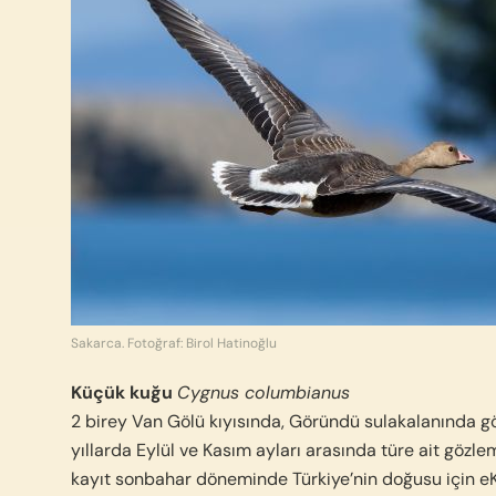
Sakarca. Fotoğraf: Birol Hatinoğlu
Küçük kuğu
Cygnus columbianus
2 birey Van Gölü kıyısında, Göründü sulakalanında g
yıllarda Eylül ve Kasım ayları arasında türe ait gözle
kayıt sonbahar döneminde Türkiye’nin doğusu için eKuş