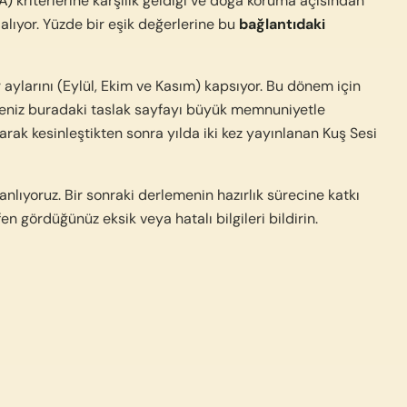
A)
kriterlerine karşılık geldiği ve doğa koruma açısından
alıyor. Yüzde bir eşik değerlerine bu
bağlantıdaki
 aylarını (Eylül, Ekim ve Kasım) kapsıyor. Bu dönem için
rseniz buradaki taslak sayfayı büyük memnuniyetle
rak kesinleştikten sonra yılda iki kez yayınlanan Kuş Sesi
nlıyoruz. Bir sonraki derlemenin hazırlık sürecine katkı
fen gördüğünüz eksik veya hatalı bilgileri bildirin.