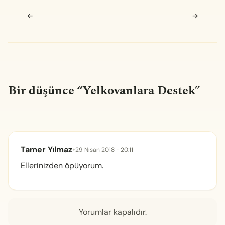
Navigasyon sonrası
←
→
Bir düşünce “
Yelkovanlara Destek
”
Tamer Yılmaz
•
29 Nisan 2018 - 20:11
Ellerinizden öpüyorum.
Yorumlar kapalıdır.