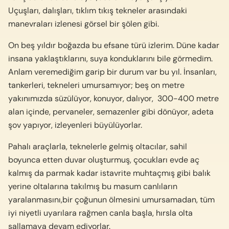
Uçuşları, dalışları, tıklım tıkış tekneler arasındaki
manevraları izlenesi görsel bir şölen gibi.
On beş yıldır boğazda bu efsane türü izlerim. Düne kadar
insana yaklaştıklarını, suya konduklarını bile görmedim.
Anlam veremediğim garip bir durum var bu yıl. İnsanları,
tankerleri, tekneleri umursamıyor; beş on metre
yakınımızda süzülüyor, konuyor, dalıyor, 300-400 metre
alan içinde, pervaneler, semazenler gibi dönüyor, adeta
şov yapıyor, izleyenleri büyülüyorlar.
Pahalı araçlarla, teknelerle gelmiş oltacılar, sahil
boyunca etten duvar oluşturmuş, çocukları evde aç
kalmış da parmak kadar istavrite muhtaçmış gibi balık
yerine oltalarına takılmış bu masum canlıların
yaralanmasını,bir çoğunun ölmesini umursamadan, tüm
iyi niyetli uyarılara rağmen canla başla, hırsla olta
sallamaya devam ediyorlar.