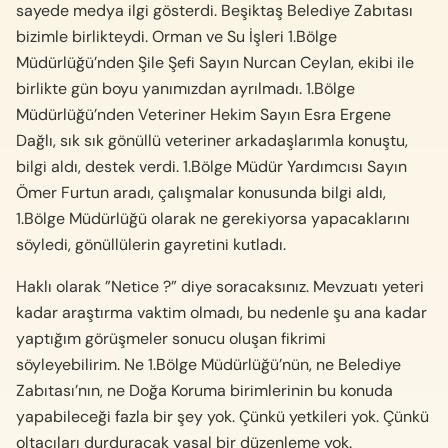
sayede medya ilgi gösterdi. Beşiktaş Belediye Zabıtası
bizimle birlikteydi. Orman ve Su İşleri 1.Bölge
Müdürlüğü’nden Şile Şefi Sayın Nurcan Ceylan, ekibi ile
birlikte gün boyu yanımızdan ayrılmadı. 1.Bölge
Müdürlüğü’nden Veteriner Hekim Sayın Esra Ergene
Dağlı, sık sık gönüllü veteriner arkadaşlarımla konuştu,
bilgi aldı, destek verdi. 1.Bölge Müdür Yardımcısı Sayın
Ömer Furtun aradı, çalışmalar konusunda bilgi aldı,
1.Bölge Müdürlüğü olarak ne gerekiyorsa yapacaklarını
söyledi, gönüllülerin gayretini kutladı.
Haklı olarak ”Netice ?” diye soracaksınız. Mevzuatı yeteri
kadar araştırma vaktim olmadı, bu nedenle şu ana kadar
yaptığım görüşmeler sonucu oluşan fikrimi
söyleyebilirim. Ne 1.Bölge Müdürlüğü’nün, ne Belediye
Zabıtası’nın, ne Doğa Koruma birimlerinin bu konuda
yapabileceği fazla bir şey yok. Çünkü yetkileri yok. Çünkü
oltacıları durduracak yasal bir düzenleme yok.