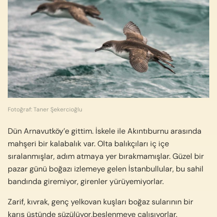
Fotoğraf: Taner Şekercioğlu
Dün Arnavutköy’e gittim. İskele ile Akıntıburnu arasında
mahşeri bir kalabalık var. Olta balıkçıları iç içe
sıralanmışlar, adım atmaya yer bırakmamışlar. Güzel bir
pazar günü boğazı izlemeye gelen İstanbullular, bu sahil
bandında giremiyor, girenler yürüyemiyorlar.
Zarif, kıvrak, genç yelkovan kuşları boğaz sularının bir
karış üstünde süzülüyor,beslenmeye çalışıyorlar.