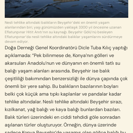
Nesli tehlike altındaki balıkların Beyşehir’deki en önemli yaşam
alanlarından biri, yaşı günümüzden yaklaşık 3300 yıl öncesine uzanan
Eflatunpınar Hitit Anıtı’nın su kaynağı. Beyşehir Gölü’nü besleyen
Eflatunpınar’da nesli tehlike altındaki balıklar yaşamlarını sürdürmeye
devam ediyor.
Doğa Derneği Genel Koordinatörü Dicle Tuba Kılıç yaptığı
açıklamada: “Pek bilinmese de, Konya’nın gölleri ve
akarsuları Anadolu’nun ve dünyanın en önemli tatlı su
balığı yaşam alanları arasında. Beyşehir ise balık
çeşitliliği bakımından benzersizliği ile dünya çapında çok
önemli bir yere sahip. Bu balıkların bazılarının boyları
belki çok küçük ama tıpkı kaplanlar ve pandalar kadar
tehlike altındalar. Nesli tehlike altındaki Beyşehir sirazı,
kızılkanat, yağ balığı ve kaya balığı bunlardan bazıları.
Balık türleri üzerindeki en ciddi tehdidi göle sonradan
aşılanan türler oluşturuyor. Örneğin, dünya üzerinde
sadece Konya Beyşehir’de yaşamış olan göğce balığı bu