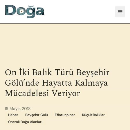
İçeriğe geç
Menü
On İki Balık Türü Beyşehir
Gölü’nde Hayatta Kalmaya
Mücadelesi Veriyor
16 Mayıs 2018
Haber
Beyşehir Gölü
Eflatunpınar
Küçük Balıklar
Önemli Doğa Alanları