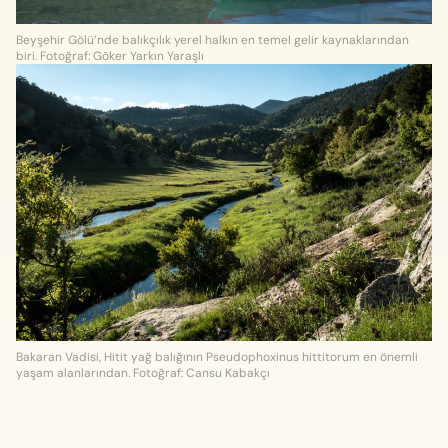
Beyşehir Gölü’nde balıkçılık yerel halkın en temel gelir kaynaklarından
biri. Fotoğraf: Göker Yarkın Yaraşlı
Bakaran Vadisi, Hitit yağ balığının Pseudophoxinus hittitorum en önemli
yaşam alanlarından. Fotoğraf: Cansu Kabakçı