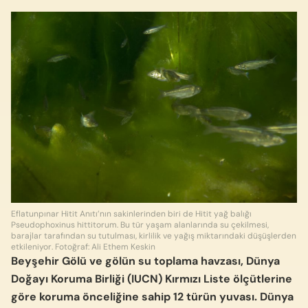
Eflatunpınar Hitit Anıtı’nın sakinlerinden biri de Hitit yağ balığı
Pseudophoxinus hittitorum. Bu tür yaşam alanlarında su çekilmesi,
barajlar tarafından su tutulması, kirlilik ve yağış miktarındaki düşüşlerden
etkileniyor. Fotoğraf: Ali Ethem Keskin
Beyşehir Gölü ve gölün su toplama havzası, Dünya
Doğayı Koruma Birliği (IUCN) Kırmızı Liste ölçütlerine
göre koruma önceliğine sahip 12 türün yuvası. Dünya