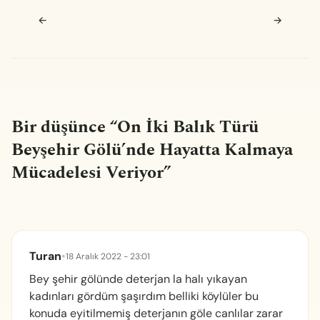
Navigasyon sonrası
←
→
Bir düşünce “
On İki Balık Türü
Beyşehir Gölü’nde Hayatta Kalmaya
Mücadelesi Veriyor
”
Turan
•
18 Aralık 2022 - 23:01
Bey şehir gölünde deterjan la halı yıkayan
kadınları gördüm şaşırdım belliki köylüler bu
konuda eyitilmemiş deterjanın göle canlılar zarar