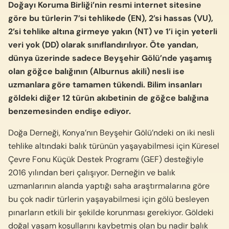
Doğayı Koruma Birliği’nin resmi internet sitesine
göre bu türlerin 7’si tehlikede (EN), 2’si hassas (VU),
2’si tehlike altına girmeye yakın (NT) ve 1’i için yeterli
veri yok (DD) olarak sınıflandırılıyor. Öte yandan,
dünya üzerinde sadece Beyşehir Gölü’nde yaşamış
olan göğce balığının (Alburnus akili) nesli ise
uzmanlara göre tamamen tükendi. Bilim insanları
göldeki diğer 12 türün akıbetinin de göğce balığına
benzemesinden endişe ediyor.
Doğa Derneği, Konya’nın Beyşehir Gölü’ndeki on iki nesli
tehlike altındaki balık türünün yaşayabilmesi için Küresel
Çevre Fonu Küçük Destek Programı (GEF) desteğiyle
2016 yılından beri çalışıyor. Derneğin ve balık
uzmanlarının alanda yaptığı saha araştırmalarına göre
bu çok nadir türlerin yaşayabilmesi için gölü besleyen
pınarların etkili bir şekilde korunması gerekiyor. Göldeki
doğal yaşam koşullarını kaybetmiş olan bu nadir balık