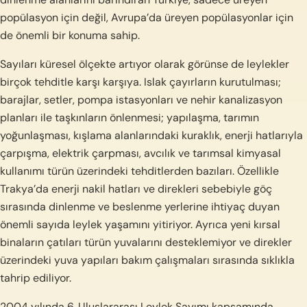
popülasyon için değil, Avrupa’da üreyen popülasyonlar için
de önemli bir konuma sahip.
Sayıları küresel ölçekte artıyor olarak görünse de leylekler
birçok tehditle karşı karşıya. Islak çayırların kurutulması;
barajlar, setler, pompa istasyonları ve nehir kanalizasyon
planları ile taşkınların önlenmesi; yapılaşma, tarımın
yoğunlaşması, kışlama alanlarındaki kuraklık, enerji hatlarıyla
çarpışma, elektrik çarpması, avcılık ve tarımsal kimyasal
kullanımı türün üzerindeki tehditlerden bazıları. Özellikle
Trakya’da enerji nakil hatları ve direkleri sebebiyle göç
sırasında dinlenme ve beslenme yerlerine ihtiyaç duyan
önemli sayıda leylek yaşamını yitiriyor. Ayrıca yeni kırsal
binaların çatıları türün yuvalarını desteklemiyor ve direkler
üzerindeki yuva yapıları bakım çalışmaları sırasında sıklıkla
tahrip ediliyor.
2004 yılında 6. Uluslararası Leylek Sayımı kapsamında