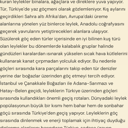
kuran leylekler binalara, ağaçlara ve direklere yuva yapıyor.
Tür, Türkiye`de yaz göçmeni olarak gözlemleniyor. Kış aylarını
geçirdikleri Sahra altı Afrika’dan, Avrupa’daki üreme
alanlarına yönelen yüz binlerce leylek, Anadolu coğrafyasını
geçerek yavrularını yetiştirecekleri alanlara ulaşıyor.
Süzülerek göç eden türler içerisinde en iyi bilinen kuş türü
olan leylekler bu dönemlerde kalabalık gruplar halinde
gündüzleri karalardan ısınarak yükselen sıcak hava kütlelerini
kullanarak kanat çırpmadan yolculuk ediyor. Bu nedenle
göçleri sırasında kara parçalarını takip eden tür denizler
yerine dar boğazlar üzerinden göç etmeyi tercih ediyor.
İstanbul ve Çanakkale Boğazları ile Adana-Sarımazı ve
Hatay-Belen geçidi, leyleklerin Türkiye üzerinden göçleri
sırasında kullandıkları önemli geçiş rotaları. Dünyadaki leylek
popülasyonun büyük bir kısmı hem bahar hem de sonbahar
göçü sırasında Türkiye’den geçiş yapıyor. Leyleklerin göç
sırasında dinlenmek ve enerji toplamak için ihtiyaç duyduğu
dinlenme alanlarını barındıran Türkiye, sadece üreyen