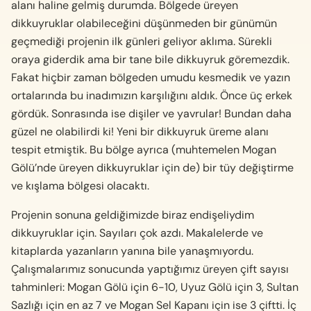
alanı haline gelmiş durumda. Bölgede üreyen
dikkuyruklar olabileceğini düşünmeden bir günü­mün
geçmediği projenin ilk günleri geliyor aklıma. Sürekli
oraya giderdik ama bir tane bile dikkuyruk göremezdik.
Fakat hiçbir zaman bölgeden umudu kesmedik ve yazın
ortalarında bu inadımızın karşılı­ğını aldık. Önce üç erkek
gördük. Sonrasında ise di­şiler ve yavrular! Bundan daha
güzel ne olabilirdi ki! Yeni bir dikkuyruk üreme alanı
tespit etmiştik. Bu bölge ayrıca (muhtemelen Mogan
Gölü’nde üreyen dikkuyruklar için de) bir tüy değiştirme
ve kışlama bölgesi olacaktı.
Projenin sonuna geldiğimizde biraz endişeliydim
dikkuyruklar için. Sayıları çok azdı. Makalelerde ve
kitaplarda yazanların yanına bile yanaşmıyor­du.
Çalışmalarımız sonucunda yaptığımız üreyen çift sayısı
tahminleri: Mogan Gölü için 6-10, Uyuz Gölü için 3, Sultan
Sazlığı için en az 7 ve Mogan Sel Kapanı için ise 3 çiftti. İç