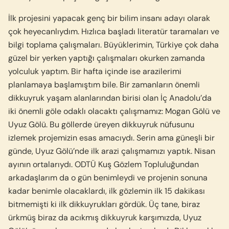
İlk projesini yapacak genç bir bilim insanı adayı olarak
çok heyecanlıydım. Hızlıca başladı literatür taramaları ve
bilgi toplama çalışmaları. Büyükleri­min, Türkiye çok daha
güzel bir yerken yaptığı çalış­maları okurken zamanda
yolculuk yaptım. Bir hafta içinde ise arazilerimi
planlamaya başlamıştım bile. Bir zamanların önemli
dikkuyruk yaşam alanların­dan birisi olan İç Anadolu’da
iki önemli göle odaklı olacaktı çalışmamız: Mogan Gölü ve
Uyuz Gölü. Bu göllerde üreyen dikkuyruk nüfusunu
izlemek proje­mizin esas amacıydı. Serin ama güneşli bir
günde, Uyuz Gölü’nde ilk arazi çalışmamızı yaptık. Nisan
ayının ortalarıydı. ODTÜ Kuş Gözlem Topluluğun­dan
arkadaşlarım da o gün benimleydi ve projenin sonuna
kadar benimle olacaklardı, ilk gözlemin ilk 15 dakikası
bitmemişti ki ilk dikkuyrukları gördük. Üç tane, biraz
ürkmüş biraz da acıkmış dikkuyruk karşımızda, Uyuz