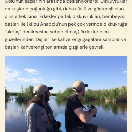
Gölü’nün sazlarının arasında besleniyorlardı. Dikkuyruklar
da kuşların çoğunluğu gibi, daha süslü ve gösterişli olan
cins erkek cin­si. Erkekler parlak dikkuyrukları, bembeyaz
başları ile (ki bu Anadolu’nun pek çok yerinde dikkuyruğa
“akbaş” denilmesine sebep olmuş) ördeklerin en
güzellerinden. Dişiler ise kahverengi gagalara sa­hipler ve
başları kahverengi tonlarında çizgilerle çevreli.