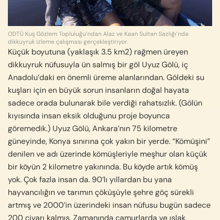
ODTÜ Kuş Gözlem Topluluğu’ndan Alaz ve Kaan Sultan Sazlığı’nda
dikkuyruk izleme çalışması gerçekleştiriyor.
Küçük boyutuna (yaklaşık 3.5 km2) rağmen üreyen
dikkuyruk nüfusuyla ün salmış bir göl Uyuz Gölü, iç
Anadolu’daki en önemli üreme alanlarından. Göldeki su
kuşları için en büyük sorun insanların doğal hayata
sadece orada bulunarak bile verdiği rahatsızlık. (Gölün
kıyısında insan eksik olduğunu proje boyunca
göremedik.) Uyuz Gölü, Ankara’nın 75 kilometre
güneyinde, Konya sınırına çok yakın bir yerde. “Kömüşini”
denilen ve adı üzerinde kömüşleriyle meşhur olan küçük
bir köyün 2 kilomet­re yakınında. Bu köyde artık kömüş
yok. Çok fazla insan da. 90’lı yıllardan bu yana
hayvancılığın ve ta­rımın çöküşüyle şehre göç sürekli
artmış ve 2000’in üzerindeki insan nüfusu bugün sadece
200 civarı kalmış. Zamanında çamurlarda ve ıslak