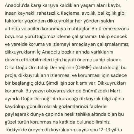
Anadolu’da karşı kar­şıya kaldıkları yaşam alanı kaybı,
insan kaynaklı rahatsızlık, ilaçlama, avcılık, balıkçılık gibi
faktörler yüzünden dikkuyruklar her yönden saldırı
altında ve acilen korunmaya muhtaçlar. Bir üreme sezonu
boyunca yürüttüğümüz izleme çalışmamızı takip edecek
ve yerelde koruma ve izlemeyi amaçlayan çalışmalarımız,
dikkuyrukların İç Anadolu bozkırla­rında varlıklarını
devam ettirebilmeleri için hayati öneme sahip olacak.
Orta Doğu Ornitoloji Derneği’nin (OSME) desteklediği bu
proje, dikkuyrukların izlenmesi ve korunması için sadece
bir başlangıç oldu. Şimdi işin zor kısmı var: Dikkuyrukları
koru­mak. Bu yazıyı okuyan sizler de önümüzdeki Mart
ayında Doğa Derneği’nin kuracağı dikkuyruk bilgi ağına
kaydolup, gönüllü olarak gözlemlerinizi faiz­lerle
paylaşarak dünya çapında nesli tehlike altında olan bu
güzel türün korunmasına katkıda bulunabi­lirsiniz.
Türkiye’de üreyen dikkuyrukların sayısı son 12-13 yılda