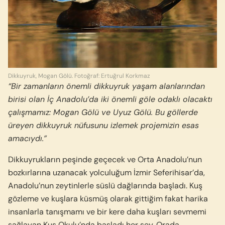
Dikkuyruk, Mogan Gölü. Fotoğraf: Ertuğrul Korkmaz
“Bir zamanların önemli dikkuyruk yaşam alanlarından
birisi olan İç Anadolu’da iki önemli göle odaklı olacaktı
çalışmamız: Mogan Gölü ve Uyuz Gölü. Bu göllerde
üreyen dikkuyruk nüfusunu izlemek projemizin esas
amacıydı.”
Dikkuyrukların peşinde geçecek ve Orta Anado­lu’nun
bozkırlarına uzanacak yolculuğum İzmir Se­ferihisar’da,
Anadolu’nun zeytinlerle süslü dağların­da başladı. Kuş
gözleme ve kuşlara küsmüş olarak gittiğim fakat harika
insanlarla tanışmamı ve bir kere daha kuşları sevmemi
sağlayan Kuş Okulu’nda başladı her şey. Orada