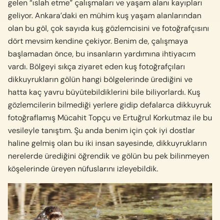
gelen “ıslah etme” çalış­maları ve yaşam alanı kayıpları
geliyor. Ankara’da­ki en mühim kuş yaşam alanlarından
olan bu göl, çok sayıda kuş gözlemcisini ve fotoğrafçısını
dört mevsim kendine çekiyor. Benim de, çalışmaya
başlamadan önce, bu insanların yardımına ihtiyacım
vardı. Bölgeyi sıkça ziyaret eden kuş fotoğrafçıları
dikkuyrukların gölün hangi bölgelerinde ürediğini ve
hatta kaç yavru büyütebildiklerini bile biliyorlar­dı. Kuş
gözlemcilerin bilmediği yerlere gidip defa­larca dikkuyruk
fotoğraflamış Mücahit Topçu ve Ertuğrul Korkutmaz ile bu
vesileyle tanıştım. Şu anda benim için çok iyi dostlar
haline gelmiş olan bu iki insan sayesinde, dikkuyrukların
nerelerde ürediğini öğrendik ve gölün bu pek bilinmeyen
köşelerinde üreyen nüfuslarını izleyebildik.