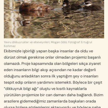
Yavru dikkuyruklar ve ebeveynleri, Mogan Gölü. Fotoğraf: Ertuğrul
Korkmaz
Ekibimizle işbirliği yapan başka insanlar da oldu ve
dürüst olmak gerekirse onlar olmadan projemiz başarılı
olamazdı. Proje kapsamında olan bölgeleri sıkça ziyaret
eden insanların bilgi akışı açısından ne kadar değerli
olduğunu anladıktan sonra ilk yap­tığım şey o insanları
tespit edip onların yardımı­nı istemekti. Böylece bir çeşit
“dikkuyruk bilgi ağı” oluştu ve kısıtlı kaynaklarla
yürütülen projemize bir can damarı daha bağlandı. Bizim
arazilere gideme­diğimiz zamanlarda başkaları orada
olursa bizlere gözlemlerini aktarıyordu ve böylece paha