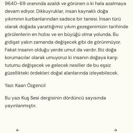
9640-69 oranında azaldı ve görünen o ki hala azalmaya
devam ediyor. Dikkuyruklar, insan kaynaklı doğa
yıkımının kurbanlarından sadece bir tanesi. İnsan türü
olarak doğada yarattığımız yıkım gezegenimizin tarihinde
görülenlerin en hızlısı ve en büyüğü olma yolunda. Bu
gidişat yakın zamanda değişecek gibi de görünmüyor.
Fakat insanın oldu­ğu yerde umut da vardır. Biz doğa
korumacılar ola­rak umuyoruz ki insanın doğaya karşı
tutumu de­ğişecek ve gelecek nesiller de bu eşsiz
güzellikteki ördekleri doğal alanlarında izleyebilecek.
Yazı: Kaan Özgencil
Bu yazı
Kuş Sesi
dergisinin dördüncü sayısında
yayınlanmıştır.
Navigasyon sonrası
←
→