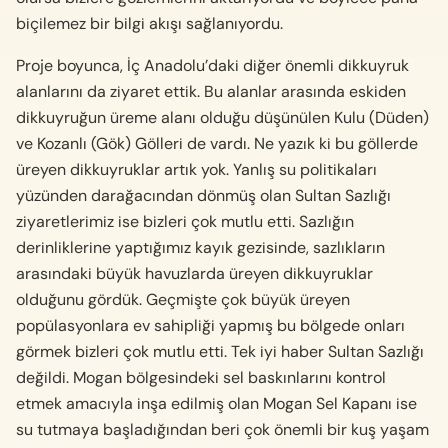
biçilemez bir bilgi akışı sağlanıyordu.
Proje boyunca, İç Anadolu’daki diğer önemli dik­kuyruk
alanlarını da ziyaret ettik. Bu alanlar ara­sında eskiden
dikkuyruğun üreme alanı olduğu dü­şünülen Kulu (Düden)
ve Kozanlı (Gök) Gölleri de vardı. Ne yazık ki bu göllerde
üreyen dikkuyruklar artık yok. Yanlış su politikaları
yüzünden darağacından dönmüş olan Sultan Sazlığı
ziyaretlerimiz ise bizleri çok mutlu etti. Sazlığın
derinliklerine yaptı­ğımız kayık gezisinde, sazlıkların
arasındaki büyük havuzlarda üreyen dikkuyruklar
olduğunu gördük. Geçmişte çok büyük üreyen
popülasyonlara ev sahipliği yapmış bu bölgede onları
görmek bizleri çok mutlu etti. Tek iyi haber Sultan Sazlığı
değildi. Mogan bölgesindeki sel baskınlarını kontrol
etmek amacıyla inşa edilmiş olan Mogan Sel Kapanı ise
su tutmaya başladığından beri çok önemli bir kuş ya­şam