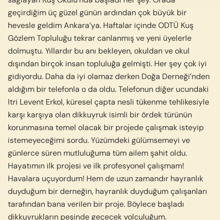
geçirdiğim üç güzel günün ardından çok büyük bir
hevesle geldim Ankara’ya. Haftalar içinde ODTÜ Kuş
Gözlem Topluluğu tekrar canlanmış ve yeni üyelerle
dolmuştu. Yıllardır bu anı bekleyen, okuldan ve okul
dışından birçok insan topluluğa gelmişti. Her şey çok iyi
gidiyordu. Daha da iyi olamaz derken Doğa Derneği’nden
aldığım bir telefonla o da oldu. Telefonun diğer ucundaki
Itri Levent Erkol, küresel çapta nesli tükenme teh­likesiyle
karşı karşıya olan dikkuyruk isimli bir ör­dek türünün
korunmasına temel olacak bir projede çalışmak isteyip
istemeyeceğimi sordu. Yüzümdeki gülümsemeyi ve
günlerce süren mutluluğuma tüm ailem şahit oldu.
Hayatımın ilk projesi ve ilk pro­fesyonel çalışmam!
Havalara uçuyordum! Hem de uzun zamandır hayranlık
duyduğum bir derneğin, hayranlık duyduğum çalışanları
tarafından bana ve­rilen bir proje. Böylece başladı
dikkuyrukların pe­şinde geçecek yolculuğum.