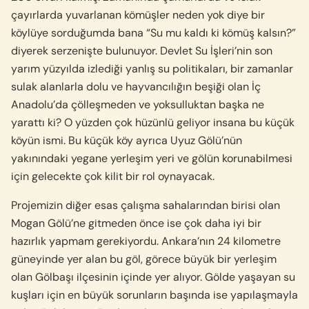
çayırlarda yuvarlanan kömüşler neden yok diye bir
köylüye sorduğumda bana “Su mu kaldı ki kömüş kalsın?”
diyerek serzenişte bulunuyor. Devlet Su İşleri’nin son
yarım yüzyılda izlediği yanlış su politikaları, bir zamanlar
sulak alanlarla dolu ve hayvancılığın beşi­ği olan İç
Anadolu’da çölleşmeden ve yoksulluktan başka ne
yarattı ki? O yüzden çok hüzünlü geliyor insana bu küçük
köyün ismi. Bu küçük köy ayrıca Uyuz Gölü’nün
yakınındaki yegane yerleşim yeri ve gölün korunabilmesi
için gelecekte çok kilit bir rol oynayacak.
Projemizin diğer esas çalışma sahalarından birisi olan
Mogan Gölü’ne gitmeden önce ise çok daha iyi bir
hazırlık yapmam gerekiyordu. Ankara’nın 24 kilometre
güneyinde yer alan bu göl, görece büyük bir yerleşim
olan Gölbaşı ilçesinin içinde yer alıyor. Gölde yaşayan su
kuşları için en büyük sorunların başında ise yapılaşmayla