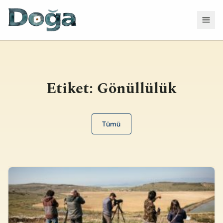
İçeriğe geç
Menü
Etiket:
Gönüllülük
Tümü