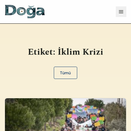
İçeriğe geç
Menü
Etiket:
İklim Krizi
Tümü