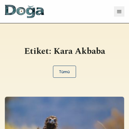
İçeriğe geç
Menü
Etiket:
Kara Akbaba
Tümü