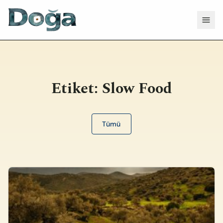
İçeriğe geç
Menü
Etiket:
Slow Food
Tümü