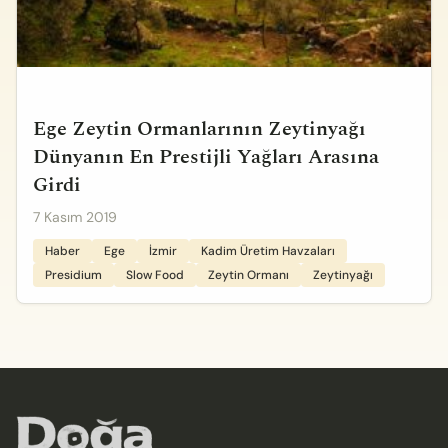
Ege Zeytin Ormanlarının Zeytinyağı
Dünyanın En Prestijli Yağları Arasına
Girdi
7 Kasım 2019
Haber
Ege
İzmir
Kadim Üretim Havzaları
Presidium
Slow Food
Zeytin Ormanı
Zeytinyağı