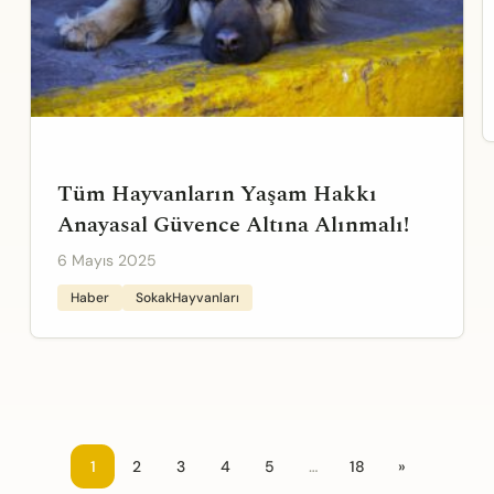
Tüm Hayvanların Yaşam Hakkı
Anayasal Güvence Altına Alınmalı!
6 Mayıs 2025
Haber
SokakHayvanları
1
2
3
4
5
…
18
»