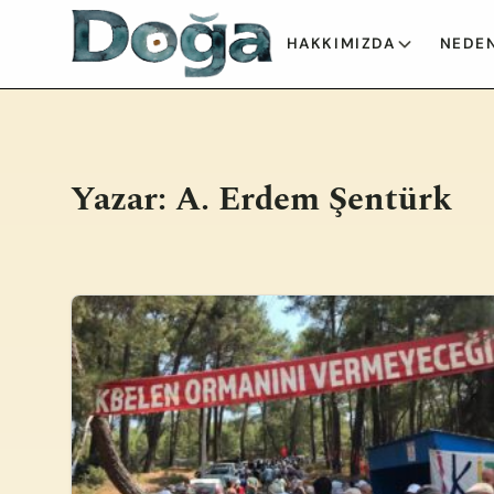
İçeriğe geç
HAKKIMIZDA
NEDEN
Yazar:
A. Erdem Şentürk