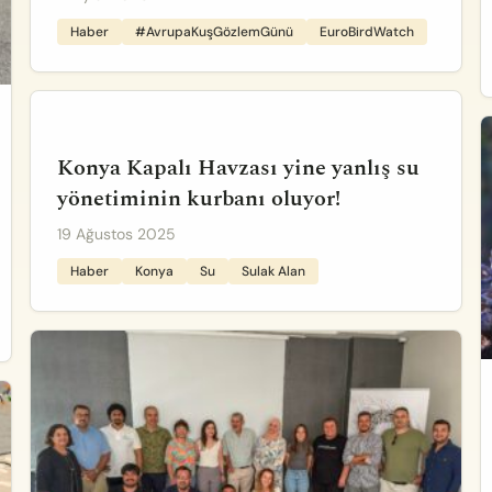
Haber
#AvrupaKuşGözlemGünü
EuroBirdWatch
Konya Kapalı Havzası yine yanlış su
yönetiminin kurbanı oluyor!
19 Ağustos 2025
Haber
Konya
Su
Sulak Alan